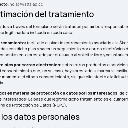
acto:
hola@wattslab.cc
itimación del tratamiento
dos a través del formulario serán tratados por ambos responsables
ase legitimadora indicada en cada caso:
ntrenamiento:
facilitarle el plan de entrenamiento asociado a la Šk
das con dicho plan y hacer un seguimiento por correo electrónico d
consentimiento prestado por el usuario al solicitar libre y voluntari
iales por correo electrónico:
sobre otros productos o servicios 
l consentimiento que, en su caso, haya prestado al marcar la casilla h
 momento el citado consentimiento, sin que ello afecte a la licitud
da.
dos en materia de protección de datos por los interesados:
de c
 interesados”. La base que legitima dicho tratamiento es el cumplim
ral de Protección de Datos (RGPD).
los datos personales