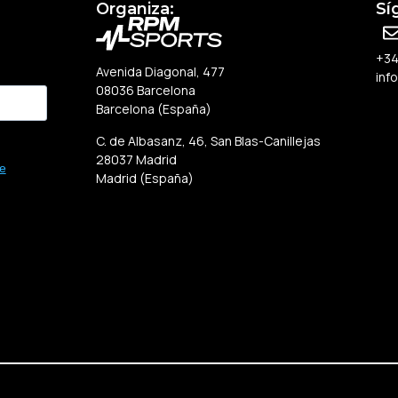
Organiza:
Sí
+34
Avenida Diagonal, 477
inf
08036 Barcelona
Barcelona (España)
C. de Albasanz, 46, San Blas-Canillejas
28037 Madrid
de
Madrid (España)