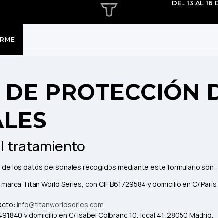
DEL 13 AL 16
IRME
A DE PROTECCIÓN 
LES
l tratamiento
 de los datos personales recogidos mediante este formulario son:
la marca Titan World Series, con CIF B61729584 y domicilio en C/ París
acto:
info@titanworldseries.com
5491840 y domicilio en C/ Isabel Colbrand 10, local 41, 28050 Madrid.