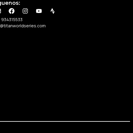
guenos:
 934315533
o@titanworldseries.com