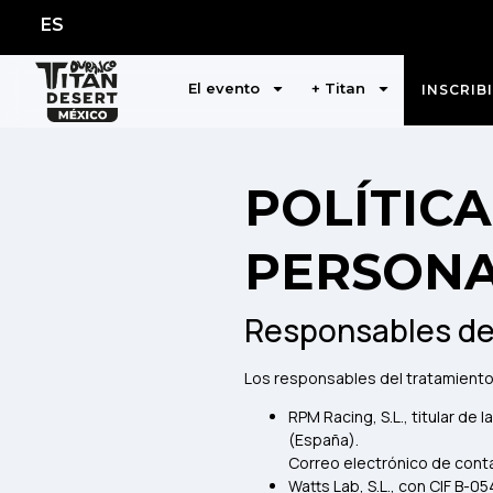
ES
El evento
+ Titan
INSCRIB
POLÍTIC
PERSONA
Responsables de
Los responsables del tratamiento
RPM Racing, S.L., titular de 
(España).
Correo electrónico de cont
Watts Lab, S.L., con CIF B-0