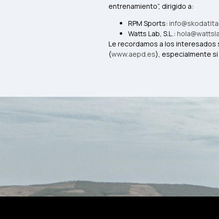
entrenamiento”, dirigido a:
RPM Sports:
info@skodatit
Watts Lab, S.L.:
hola@wattsl
Le recordamos a los interesados 
(
www.aepd.es
), especialmente s