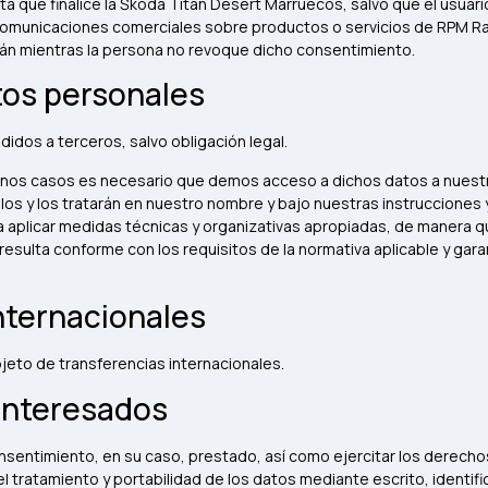
 que finalice la Škoda Titan Desert Marruecos, salvo que el usuar
omunicaciones comerciales sobre productos o servicios de RPM Racing
rán mientras la persona no revoque dicho consentimiento.
tos personales
idos a terceros, salvo obligación legal.
algunos casos es necesario que demos acceso a dichos datos a nuest
os y los tratarán en nuestro nombre y bajo nuestras instrucciones
a aplicar medidas técnicas y organizativas apropiadas, de manera q
esulta conforme con los requisitos de la normativa aplicable y gara
nternacionales
jeto de transferencias internacionales.
interesados
nsentimiento, en su caso, prestado, así como ejercitar los derechos
el tratamiento y portabilidad de los datos mediante escrito, identif