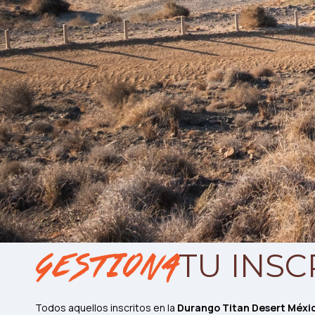
TU INSC
Gestiona
Todos aquellos inscritos en la
Durango Titan Desert Méxi