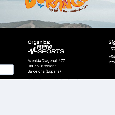
Organiza:
Sí
+34
Avenida Diagonal, 477
inf
08036 Barcelona
Barcelona (España)
C. de Albasanz, 46, San Blas-Canillejas
28037 Madrid
de
Madrid (España)