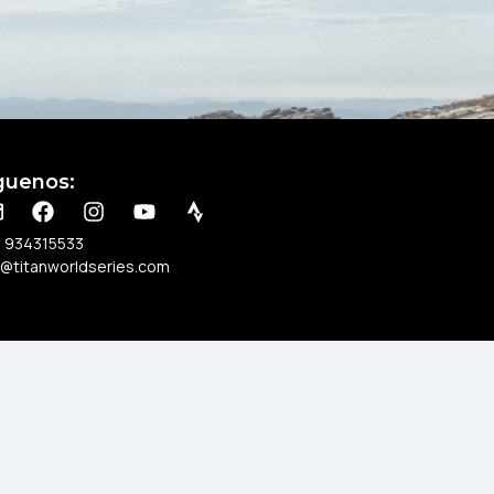
guenos:
 934315533
o@titanworldseries.com